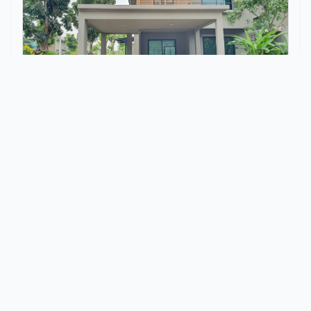
ขายบ้านหลังมุม โครงการAreeya Como
botanica
ราคา 6,950,000 บาท
‹
1
2
...
7
8
9
10
11
12
13