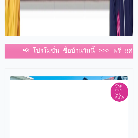
📢 โปรโมชั่น ซื้อบ้านวันนี้ >>> ฟรี ‼️ค่าประเมิน
บ้าน
สวย
น่า
สนใจ