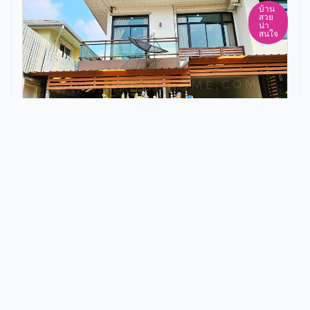
บ้าน
สวย
น่า
สนใจ
ขายทาว์นโฮมหลังริม ใกล้รถไฟฟ้าหมู่บ้าน
เปี่ยมสุข ซอยแบริ่ง 48 หรือ
ด่านสำโรง42
✅️ ราคา 3,490,000 บาท
‹
1
2
3
4
5
6
7
8
9
10
...