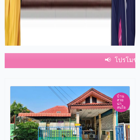
📢 โปรโมชั่น ซื้อบ้า
บ้าน
สวย
น่า
สนใจ