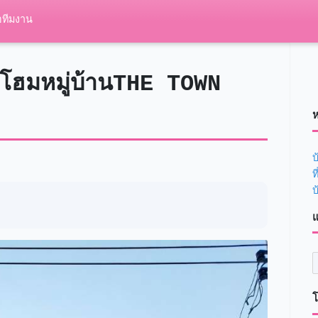
อทีมงาน
โฮมหมู่บ้านTHE TOWN
ห
บ
ท
บ
แ
โ