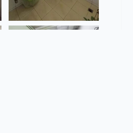
านทาวน์โฮมหมู่บ้านTHE TOWN พหลฯ-เพิ่มสิน ซ.เพิ่มสิน20
ละBTS สะพานใหม่