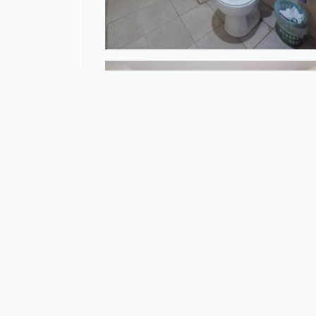
ขายด่วน ขายบ้านเดอะ ทาวน์ พหลโยธิน บ้
ใกล้สนามบินดอนเมือง
ใกล้ตลาดยิ่งเจริญ แ
ขนาด 16.8 ตารางวา
มี 2 ห้องนอน 2 ห้องน้ำ