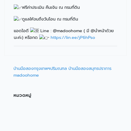
ฟรีค่าประเมิน คืนเงิน ณ กรมที่ดิน
ดูแลให้จนถึงวันโอน ณ กรมที่ดิน
แอดไอดี
Line : @madoohome ( มี @นำหน้าด้วย
นะค่ะ) หรือกด
https://lin.ee/jP6hPso
บ้านมือสองกรุงเทพฯปริมณฑล บ้านมือสองสมุทรปราการ
madoohome
หมวดหมู่
บ้านสวยน่าสนใจ (205)
ที่ดินขายและเช่า (14)
บ้านเช่าน่าอยู่ (7)